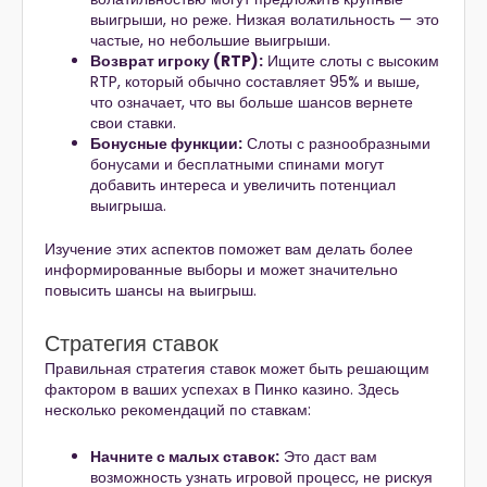
выигрыши, но реже. Низкая волатильность — это
частые, но небольшие выигрыши.
Возврат игроку (RTP):
Ищите слоты с высоким
RTP, который обычно составляет 95% и выше,
что означает, что вы больше шансов вернете
свои ставки.
Бонусные функции:
Слоты с разнообразными
бонусами и бесплатными спинами могут
добавить интереса и увеличить потенциал
выигрыша.
Изучение этих аспектов поможет вам делать более
информированные выборы и может значительно
повысить шансы на выигрыш.
Стратегия ставок
Правильная стратегия ставок может быть решающим
фактором в ваших успехах в Пинко казино. Здесь
несколько рекомендаций по ставкам:
Начните с малых ставок:
Это даст вам
возможность узнать игровой процесс, не рискуя