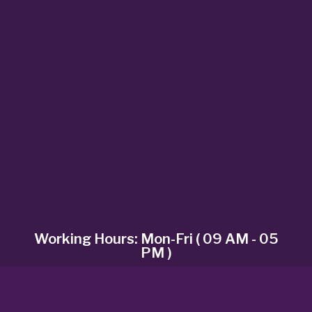
Working Hours: Mon-Fri ( 09 AM - 05
PM )