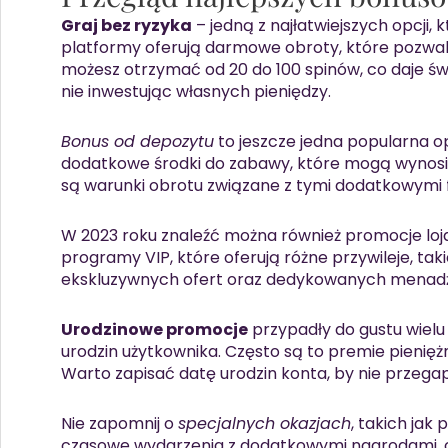
Graj bez ryzyka
– jedną z najłatwiejszych opcji, 
platformy oferują darmowe obroty, które pozwal
możesz otrzymać od 20 do 100 spinów, co daje świ
nie inwestując własnych pieniędzy.
Bonus od depozytu
to jeszcze jedna popularna op
dodatkowe środki do zabawy, które mogą wynosić
są warunki obrotu związane z tymi dodatkowymi 
W 2023 roku znaleźć można również promocje lo
programy VIP, które oferują różne przywileje, tak
ekskluzywnych ofert oraz dedykowanych menadżer
Urodzinowe promocje
przypadły do gustu wielu
urodzin użytkownika. Często są to premie pienię
Warto zapisać datę urodzin konta, by nie przegap
Nie zapomnij o
specjalnych okazjach
, takich jak
czasowe wydarzenia z dodatkowymi nagrodami, cz