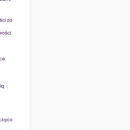
ści za
wości.
ące
ią
acząco