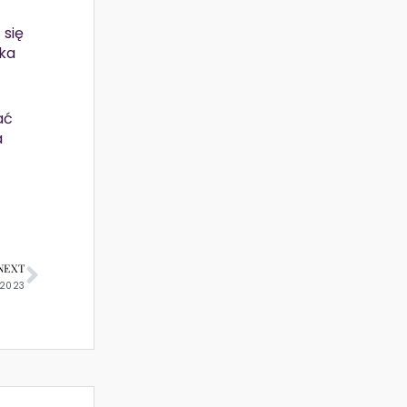
 się
lka
ać
a
NEXT
 2023