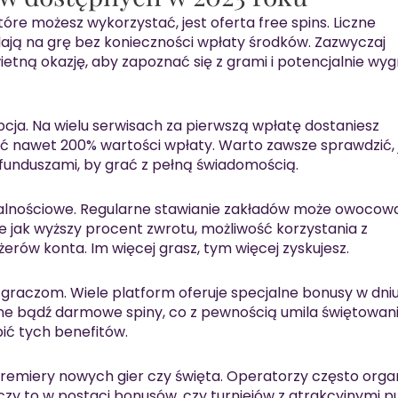
które możesz wykorzystać, jest oferta free spins. Liczne
ają na grę bez konieczności wpłaty środków. Zazwyczaj
etną okazję, aby zapoznać się z grami i potencjalnie wyg
cja. Na wielu serwisach za pierwszą wpłatę dostaniesz
 nawet 200% wartości wpłaty. Warto zawsze sprawdzić, 
funduszami, by grać z pełną świadomością.
jalnościowe. Regularne stawianie zakładów może owocow
ie jak wyższy procent zwrotu, możliwość korzystania z
ów konta. Im więcej grasz, tym więcej zyskujesz.
 graczom. Wiele platform oferuje specjalne bonusy w dni
żne bądź darmowe spiny, co z pewnością umila świętowani
ić tych benefitów.
 premiery nowych gier czy święta. Operatorzy często orga
y to w postaci bonusów, czy turniejów z atrakcyjnymi p